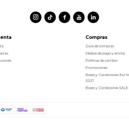




uenta
Compras
ta
Guía de compras
mpras
Medios de pago y envíos
cciones
Políticas de cambio
Promociones
Bases y Condiciones 3x2 
2027
Bases y Condiciones SALE