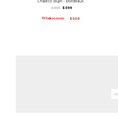
Chaleco Bujin - Bordeaux
999
599
$
$
509
$