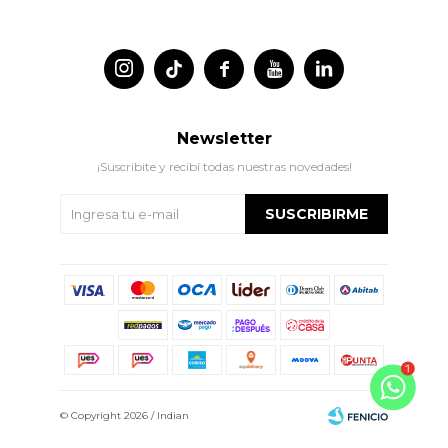




Newsletter
¡Suscribite y recibí todas nuestras novedades!
SUSCRIBIRME
© Copyright 2026 / Indian