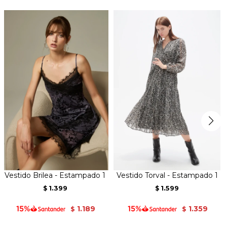
Vestido Brilea - Estampado 1
Vestido Torval - Estampado 1
1.399
1.599
$
$
1.189
1.359
$
$