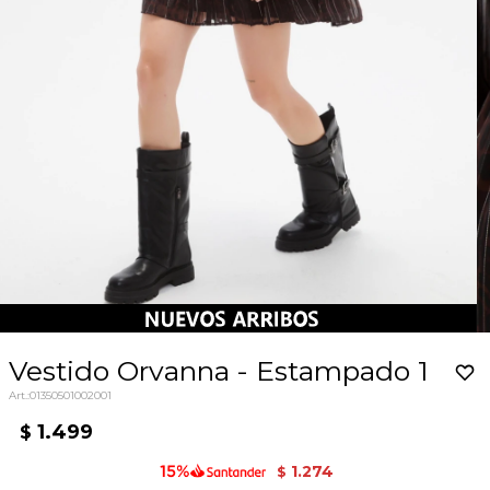
Vestido Orvanna - Estampado 1
01350501002001
1.499
$
1.274
$