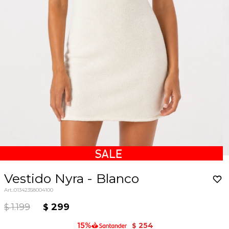
Vestido Nyra - Blanco
01342358004100
1.199
299
$
$
254
$