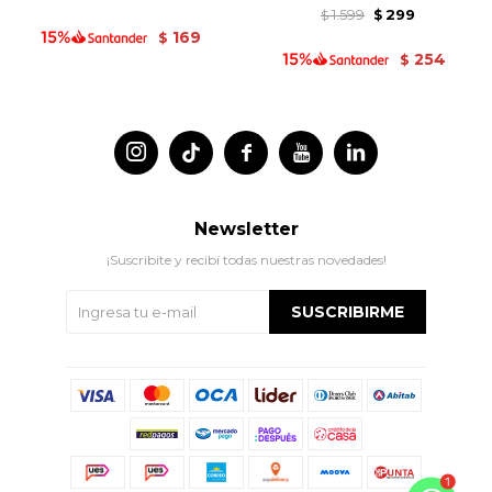
1.599
299
$
$
169
$
254
$




Newsletter
¡Suscribite y recibí todas nuestras novedades!
SUSCRIBIRME