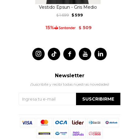
Vestido Epsun - Gris Medio
1.699
599
$
$
509
$




Newsletter
¡Suscribite y recibí todas nuestras novedades!
SUSCRIBIRME