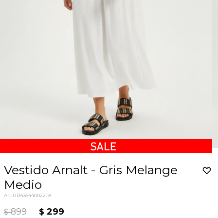
Vestido Arnalt - Gris Melange
Medio
01343544002219
899
299
$
$