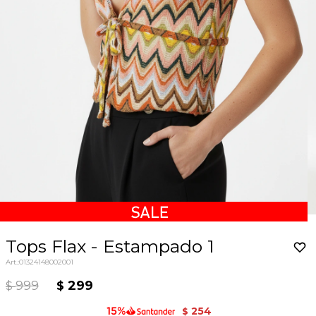
Tops Flax - Estampado 1
01324148002001
999
299
$
$
254
$