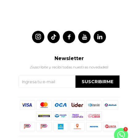




Newsletter
¡Suscribite y recibí todas nuestras novedades!
SUSCRIBIRME