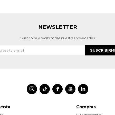
NEWSLETTER
¡Suscribite y recibí todas nuestras novedades!
SUSCRIBIRM




uenta
Compras
ta
Guía de compras