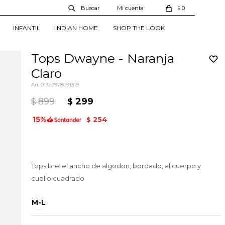
0
$
INFANTIL
INDIAN HOME
SHOP THE LOOK
Tops Dwayne - Naranja
Claro
01322978091319
899
299
$
$
254
$
Tops bretel ancho de algodon, bordado, al cuerpo y
cuello cuadrado
M-L