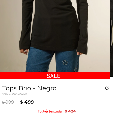
Tops Brio - Negro
01349354002200
999
499
$
$
424
$