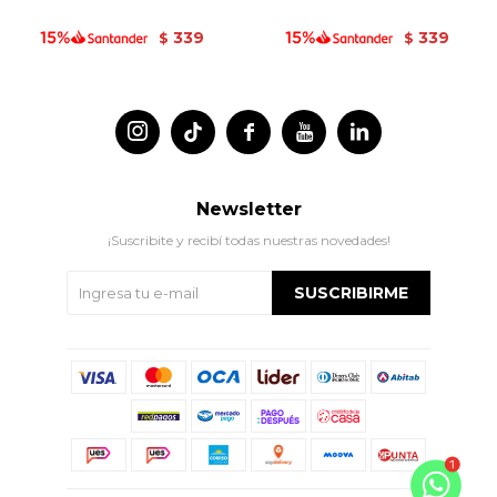
339
339
$
$




Newsletter
¡Suscribite y recibí todas nuestras novedades!
SUSCRIBIRME