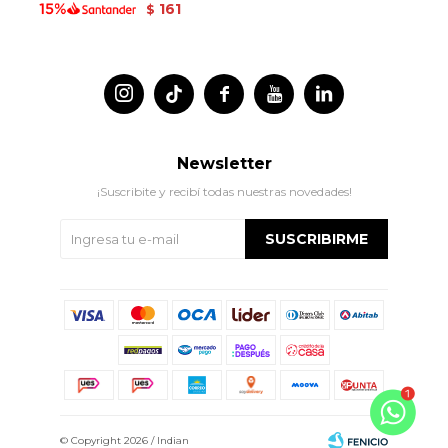
161
$




Newsletter
¡Suscribite y recibí todas nuestras novedades!
SUSCRIBIRME
© Copyright 2026 / Indian