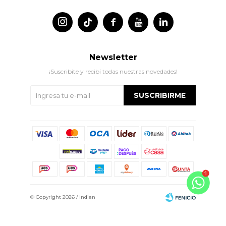




Newsletter
¡Suscribite y recibí todas nuestras novedades!
SUSCRIBIRME
© Copyright 2026 / Indian