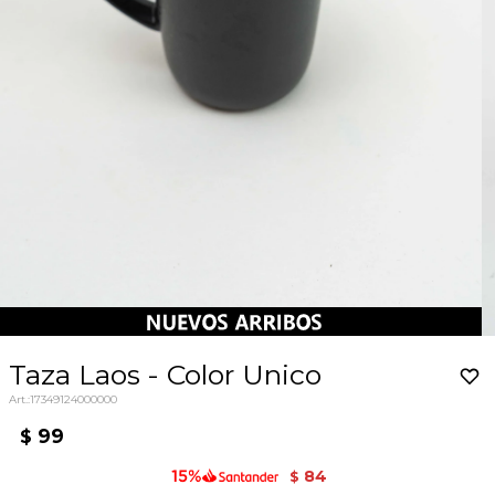
Taza Laos - Color Unico
17349124000000
99
$
84
$