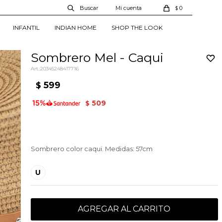
0
$
INFANTIL
INDIAN HOME
SHOP THE LOOK
Sombrero Mel - Caqui
20345248417716
599
$
509
$
Sombrero color caqui. Medidas: 57cm
U
AGREGAR AL CARRITO