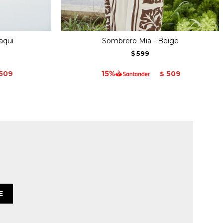
aqui
Sombrero Mia - Beige
599
$
509
509
$
E