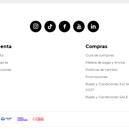




uenta
Compras
ta
Guía de compras
mpras
Medios de pago y envíos
cciones
Políticas de cambio
Promociones
Bases y Condiciones 3x2 
2027
Bases y Condiciones SALE