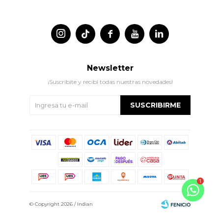




Newsletter
¡Suscribite y recibí todas nuestras novedades!
SUSCRIBIRME
© Copyright 2026 / Indian