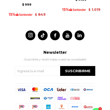
999
$
1.019
$
849
$




Newsletter
¡Suscribite y recibí todas nuestras novedades!
SUSCRIBIRME