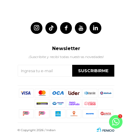




Newsletter
¡Suscribite y recibí todas nuestras novedades!
SUSCRIBIRME
© Copyright 2026 / Indian