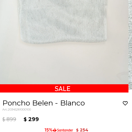
Poncho Belen - Blanco
20345281000100
899
299
$
$
254
$