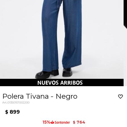
Polera Tivana - Negro
01350157002200
899
$
764
$