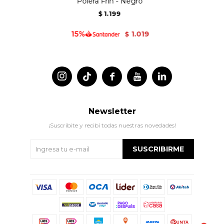
Polera Frin - Negro
1.199
$
1.019
$




Newsletter
¡Suscribite y recibí todas nuestras novedades!
SUSCRIBIRME