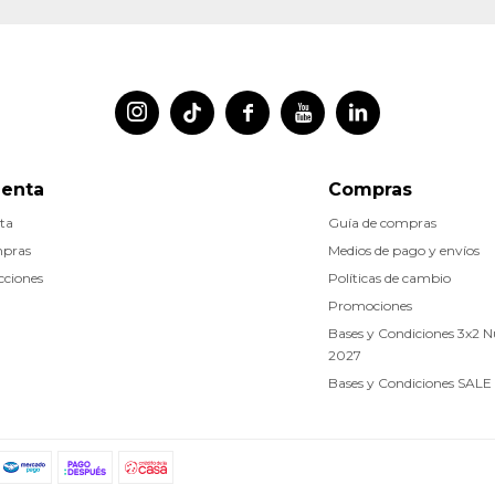




uenta
Compras
ta
Guía de compras
mpras
Medios de pago y envíos
cciones
Políticas de cambio
Promociones
Bases y Condiciones 3x2 
2027
Bases y Condiciones SALE