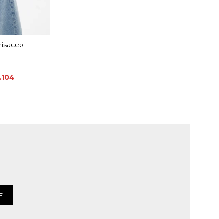
risaceo
.104
E