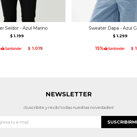
r Seldor - Azul Marino
Sweater Dapa - Azul G
1.199
1.299
$
$
1.019
1
$
$
NEWSLETTER
¡Suscribite y recibí todas nuestras novedades!
SUSCRIBIRM