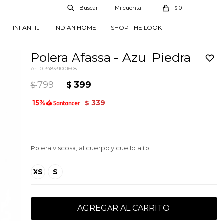
0
$
INFANTIL
INDIAN HOME
SHOP THE LOOK
Polera Afassa - Azul Piedra
01348331001608
799
399
$
$
339
$
Polera viscosa, al cuerpo y cuello alto
XS
S
AGREGAR AL CARRITO