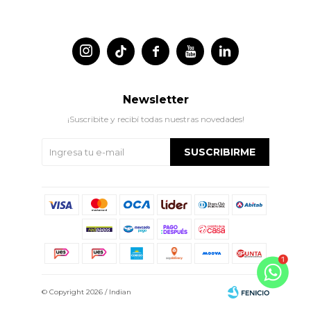




Newsletter
¡Suscribite y recibí todas nuestras novedades!
SUSCRIBIRME
© Copyright 2026 / Indian