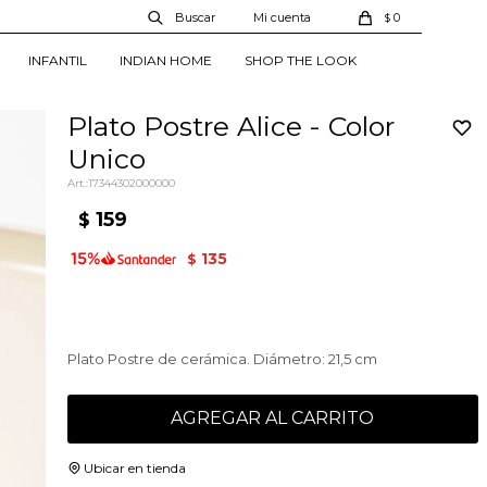
0
$
INFANTIL
INDIAN HOME
SHOP THE LOOK
Plato Postre Alice - Color
Unico
17344302000000
159
$
135
$
Plato Postre de cerámica. Diámetro: 21,5 cm
AGREGAR AL CARRITO
Ubicar en tienda