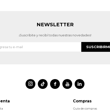
NEWSLETTER
¡Suscribite y recibí todas nuestras novedades!
SUSCRIBIRM




uenta
Compras
ta
Guía de compras