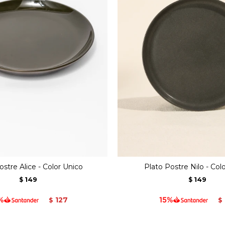
ostre Alice - Color Unico
Plato Postre Nilo - Col
149
149
$
$
127
$
$