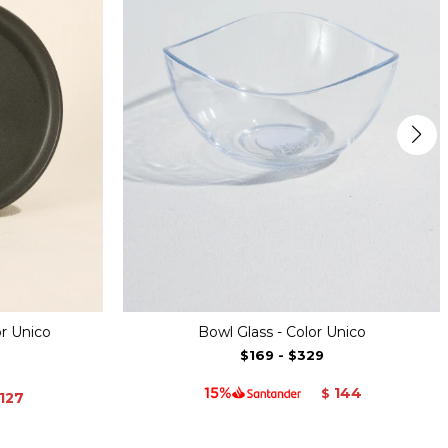
or Unico
Bowl Glass - Color Unico
$169
-
$329
144
$
127