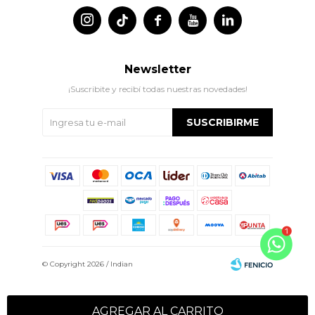




Newsletter
¡Suscribite y recibí todas nuestras novedades!
SUSCRIBIRME
© Copyright 2026 / Indian
AGREGAR AL CARRITO