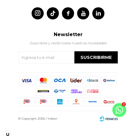




Newsletter
¡Suscribite y recibí todas nuestras novedades!
SUSCRIBIRME
© Copyright 2026 / Indian
U