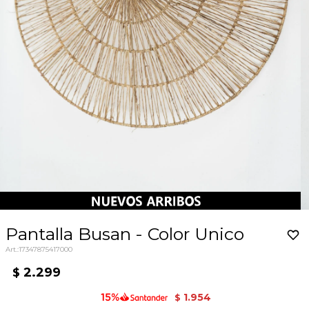
Pantalla Busan - Color Unico
17347875417000
2.299
$
1.954
$