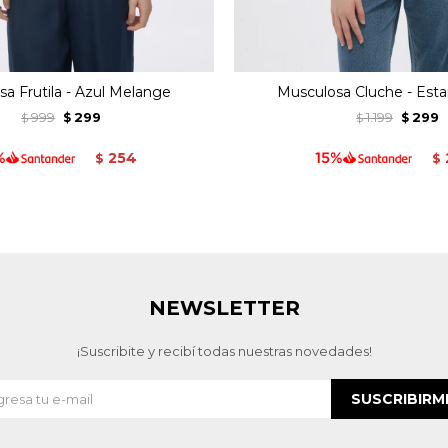
a Frutila - Azul Melange
Musculosa Cluche - Est
999
299
1.199
299
$
$
$
$
254
$
$
NEWSLETTER
¡Suscribite y recibí todas nuestras novedades!
SUSCRIBIRM