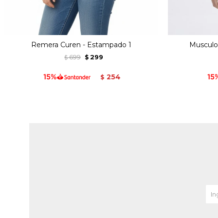
Remera Curen - Estampado 1
Musculos
699
299
$
$
254
$