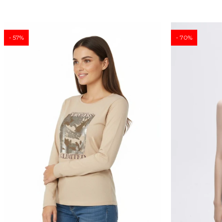
57
70