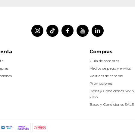




uenta
Compras
ta
Guía de compras
mpras
Medios de pago y envíos
cciones
Políticas de cambio
Promociones
Bases y Condiciones 3x2 
2027
Bases y Condiciones SALE