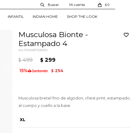
0
$
INFANTIL
INDIAN HOME
SHOP THE LOOK
Musculosa Bionte -
Estampado 4
01342587005004
499
299
$
$
254
$
Musculosa bretel fino de algodon, chest print, estampado,
al cuerpo y cuello a la base
XL