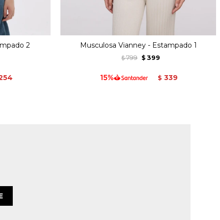
ampado 2
Musculosa Vianney - Estampado 1
799
399
$
$
254
339
$
E