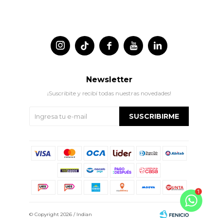




Newsletter
¡Suscribite y recibí todas nuestras novedades!
SUSCRIBIRME
© Copyright 2026 / Indian