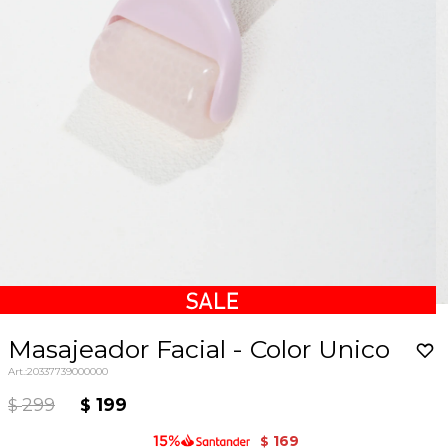
Masajeador Facial - Color Unico
20337739000000
299
199
$
$
169
$