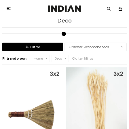

Deco
Recomendados
Quitar filtros
Filtrando por:
Home
Deco