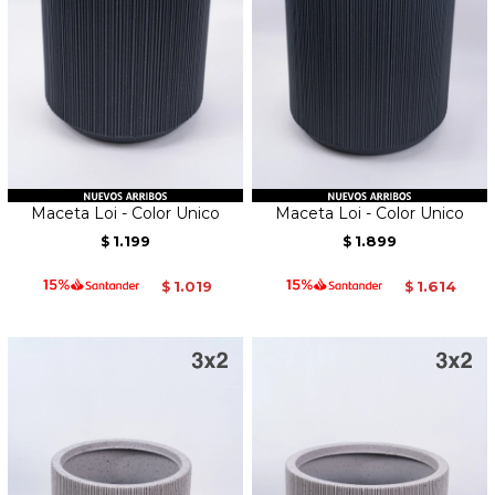
Maceta Loi - Color Unico
Maceta Loi - Color Unico
1.199
1.899
$
$
1.019
1.614
$
$