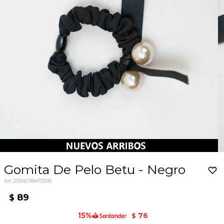
Gomita De Pelo Betu - Negro
20345118417200
89
$
76
$