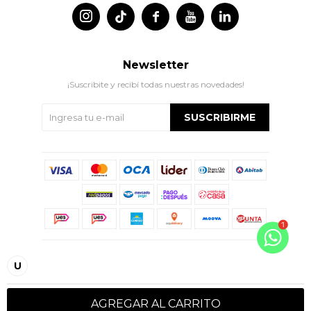




Newsletter
¡Suscribite y recibí todas nuestras novedades!
SUSCRIBIRME
© Copyright 2026 / Indian
U
AGREGAR AL CARRITO