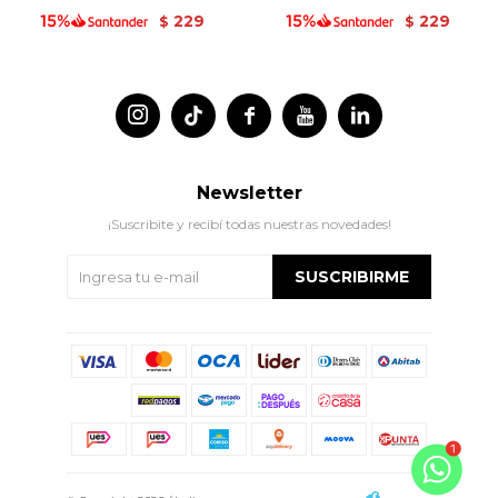
229
229
$
$




Newsletter
¡Suscribite y recibí todas nuestras novedades!
SUSCRIBIRME