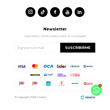




Newsletter
¡Suscribite y recibí todas nuestras novedades!
SUSCRIBIRME
© Copyright 2026 / Indian