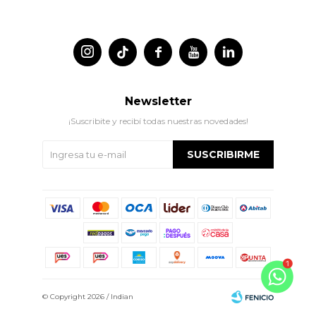




Newsletter
¡Suscribite y recibí todas nuestras novedades!
SUSCRIBIRME
© Copyright 2026 / Indian