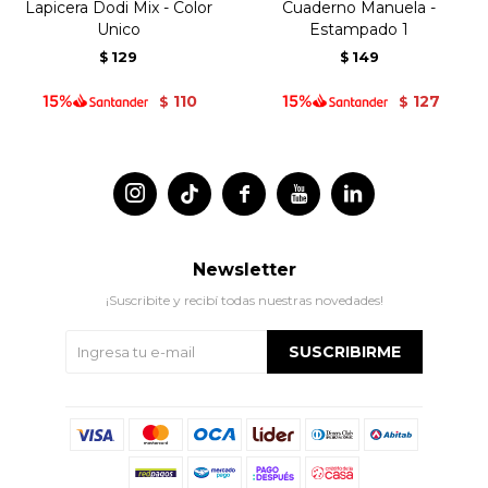
Lapicera Dodi Mix - Color
Cuaderno Manuela -
Unico
Estampado 1
129
149
$
$
110
127
$
$




Newsletter
¡Suscribite y recibí todas nuestras novedades!
SUSCRIBIRME