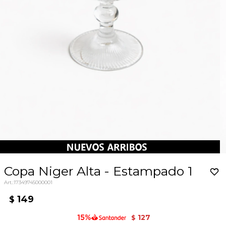
Copa Niger Alta - Estampado 1
17349745000001
149
$
127
$