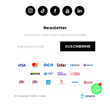




Newsletter
¡Suscribite y recibí todas nuestras novedades!
SUSCRIBIRME
© Copyright 2026 / Indian