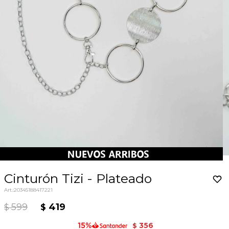
Cinturón Tizi - Plateado
20345188417221
599
419
$
$
356
$