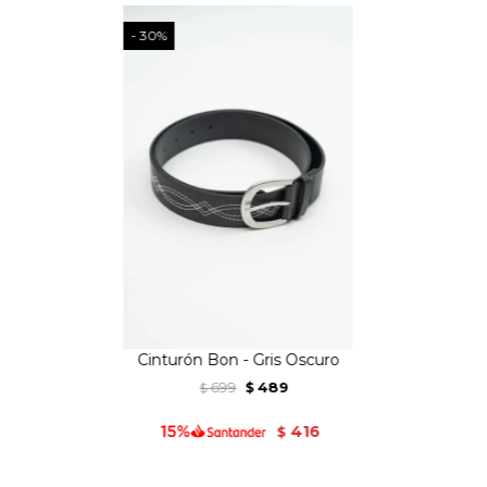
30
Cinturón Bon - Gris Oscuro
699
489
$
$
416
$