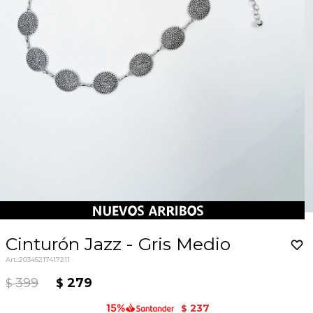
Cinturón Jazz - Gris Medio
20345217417211
399
279
$
$
237
$