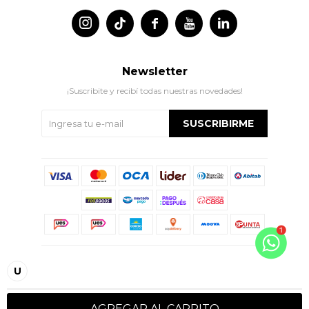




Newsletter
¡Suscribite y recibí todas nuestras novedades!
SUSCRIBIRME
© Copyright 2026 / Indian
U
AGREGAR AL CARRITO