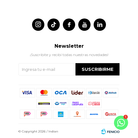




Newsletter
¡Suscribite y recibí todas nuestras novedades!
SUSCRIBIRME
© Copyright 2026 / Indian