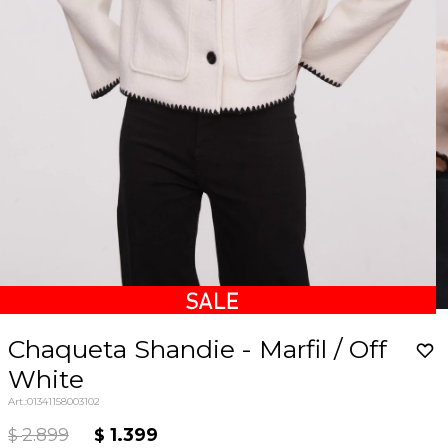
Chaqueta Shandie - Marfil / Off
White
01341158003102
2.899
1.399
$
$