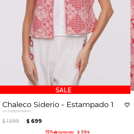
Chaleco Siderio - Estampado 1
01335261004001
1.599
699
$
$
594
$