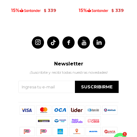
339
339
$
$




Newsletter
¡Suscribite y recibí todas nuestras novedades!
SUSCRIBIRME