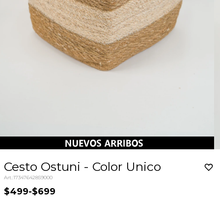
Cesto Ostuni - Color Unico
17347642859000
$499
-
$699