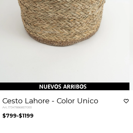
Cesto Lahore - Color Unico
17347886857000
$799
-
$1199