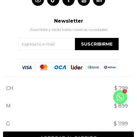
Newsletter
¡Suscribite y recibí todas nuestras novedades!
SUSCRIBIRME
CH
$ 799
M
$ 899
© Copyright 2026 / Indian
G
$ 1199