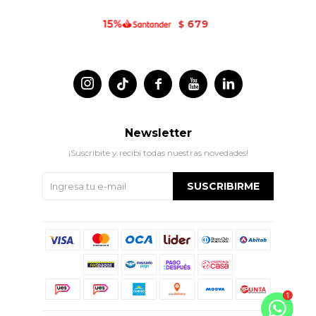
679
$




Newsletter
¡Suscribite y recibí todas nuestras novedades!
SUSCRIBIRME