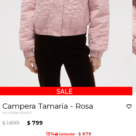
Campera Tamaria - Rosa
01350621003422
1.899
799
$
$
679
$