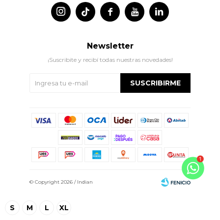




Newsletter
¡Suscribite y recibí todas nuestras novedades!
SUSCRIBIRME
© Copyright 2026 / Indian
S
M
L
XL