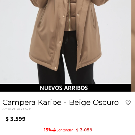
Campera Karipe - Beige Oscuro
01348408005713
3.599
$
3.059
$