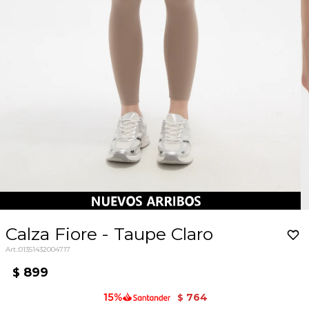
Calza Fiore - Taupe Claro
01351432004717
899
$
764
$