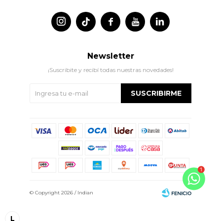




Newsletter
¡Suscribite y recibí todas nuestras novedades!
SUSCRIBIRME
© Copyright 2026 / Indian
L