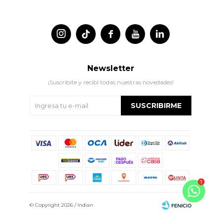




Newsletter
¡Suscribite y recibí todas nuestras novedades!
SUSCRIBIRME
© Copyright 2026 / Indian