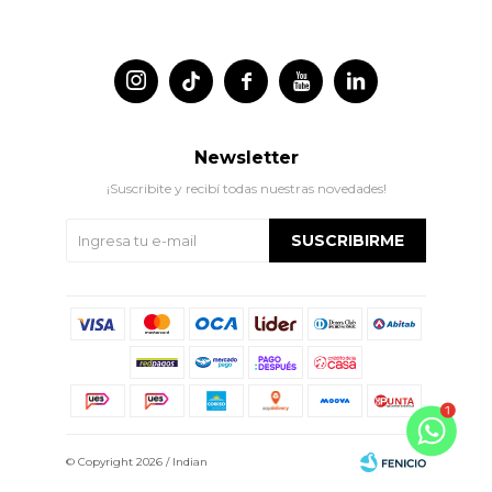




Newsletter
¡Suscribite y recibí todas nuestras novedades!
SUSCRIBIRME
© Copyright 2026 / Indian