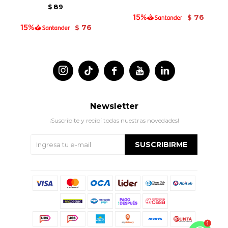
89
$
76
$
76
$




Newsletter
¡Suscribite y recibí todas nuestras novedades!
SUSCRIBIRME