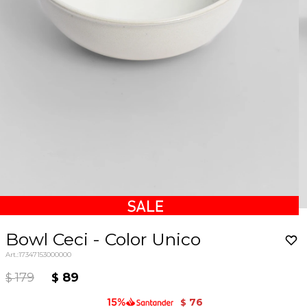
Bowl Ceci - Color Unico
17347153000000
179
89
$
$
76
$