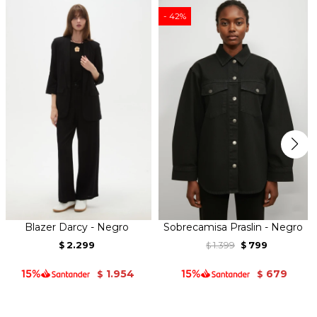
42
Blazer Darcy - Negro
Sobrecamisa Praslin - Negro
2.299
1.399
799
$
$
$
1.954
679
$
$