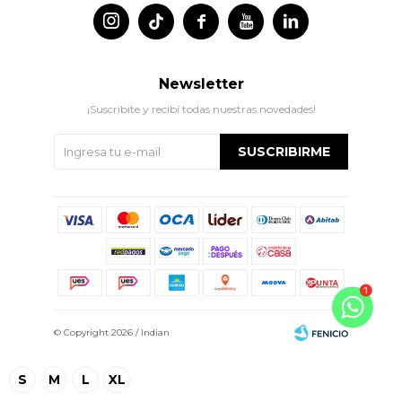




Newsletter
¡Suscribite y recibí todas nuestras novedades!
SUSCRIBIRME
© Copyright 2026 / Indian
S
M
L
XL