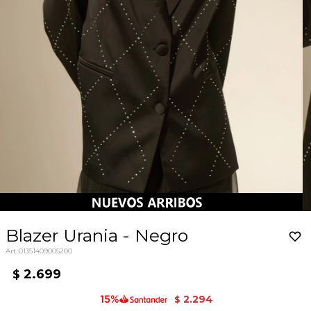
Blazer Urania - Negro
01351409005200
2.699
$
2.294
$