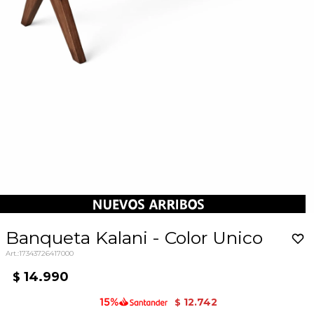
Banqueta Kalani - Color Unico
17343726417000
14.990
$
12.742
$