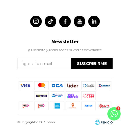




Newsletter
¡Suscribite y recibí todas nuestras novedades!
SUSCRIBIRME
© Copyright 2026 / Indian