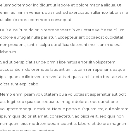
eiusmod tempor incididunt ut labore et dolore magna aliqua. Ut
enim ad minim veniam, quis nostrud exercitation ullamco laboris nisi
ut aliquip ex ea commodo consequat.
Duis aute irure dolor in reprehenderit in voluptate velit esse cillum
dolore eu fugiat nulla pariatur. Excepteur sint occaecat cupidatat
non proident, sunt in culpa qui officia deserunt mollit anim id est
laborum.
Sed ut perspiciatis unde omnis iste natus error sit voluptatem
accusantium doloremque laudantium, totam rem aperiam, eaque
ipsa quae ab illo inventore veritatis et quasi architecto beatae vitae
dicta sunt explicabo.
Nemo enim ipsam voluptatem quia voluptas sit aspernatur aut odit
aut fugit, sed quia consequuntur magni dolores eos qui ratione
voluptatem sequi nesciunt. Neque porro quisquam est, qui dolorem
ipsum quia dolor sit amet, consectetur, adipisci velit, sed quia non
numquam eius modi tempora incidunt ut labore et dolore magnam
aliquam quaerat voluptatem.