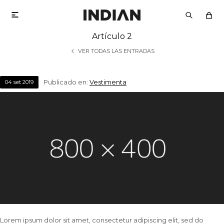

Artículo 2
VER TODAS LAS ENTRADAS
Publicado en:
Vestimenta
04
set
2019
Lorem ipsum dolor sit amet, consectetur adipiscing elit, sed do