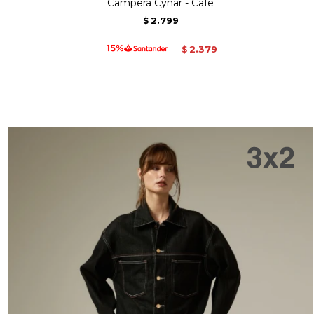
Campera Cynar - Cafe
2.799
$
2.379
$