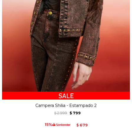
Campera Shilia - Estampado 2
2.999
799
$
$
679
$