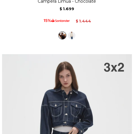
Campera Limua - Chocolate
1.699
$
1.444
$