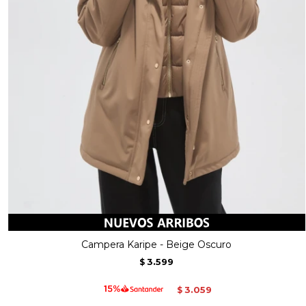
Campera Karipe - Beige Oscuro
3.599
$
3.059
$