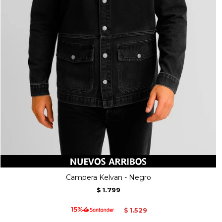
Campera Kelvan - Negro
1.799
$
1.529
$