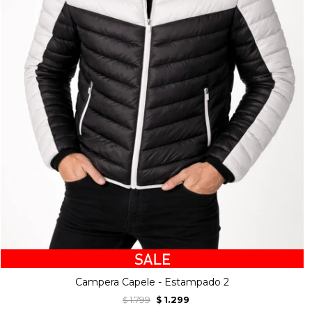
Campera Capele - Estampado 2
1.799
1.299
$
$