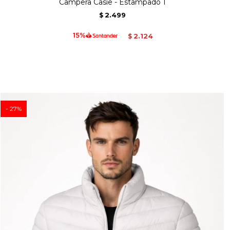
Campera Casie - Estampado 1
2.499
$
2.124
$
27