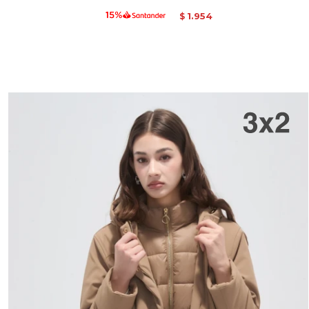
1.954
$