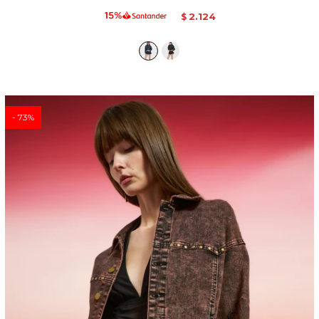
2.124
$
73