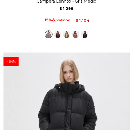
Campera Lennox - Gris Medio
1.299
$
1.104
$
64