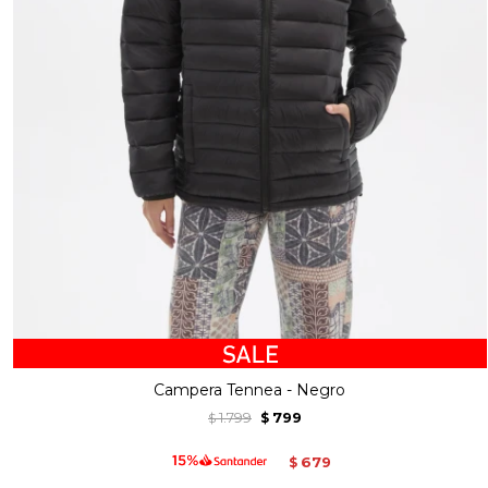
Campera Tennea - Negro
1.799
799
$
$
679
$