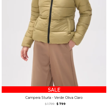
Campera Sturla - Verde Oliva Claro
1.799
799
$
$