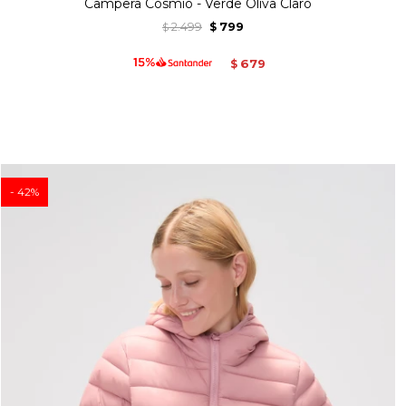
Campera Cosmio - Verde Oliva Claro
2.499
799
$
$
679
$
42