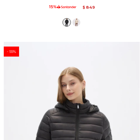
849
$
55