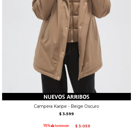
Campera Karipe - Beige Oscuro
3.599
$
3.059
$