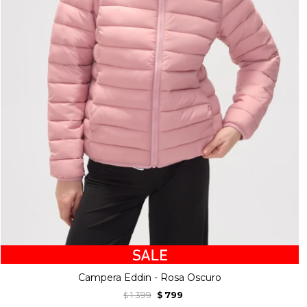
Campera Eddin - Rosa Oscuro
1.399
799
$
$