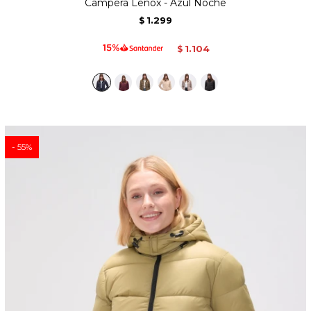
Campera Lenox - Azul Noche
1.299
$
1.104
$
55