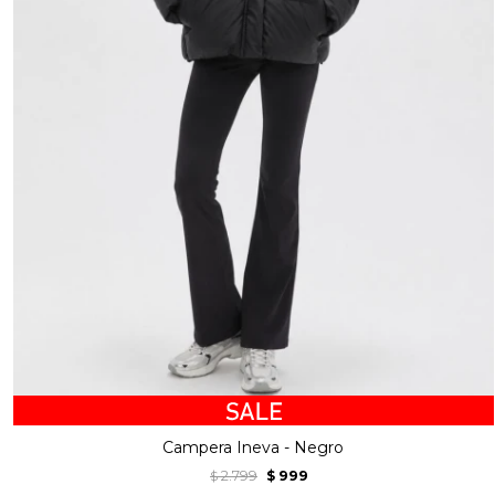
Campera Ineva - Negro
2.799
999
$
$