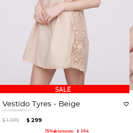
Vestido Tyres - Beige
01338300005714
1.399
299
$
$
254
$