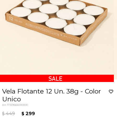
Vela Flotante 12 Un. 38g - Color
Unico
17339666000000
449
299
$
$