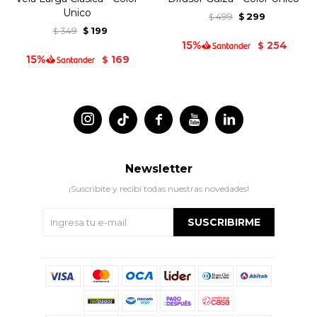
Unico
499
299
$
$
349
199
$
$
254
$
169
$




Newsletter
¡Suscribite y recibí todas nuestras novedades!
SUSCRIBIRME