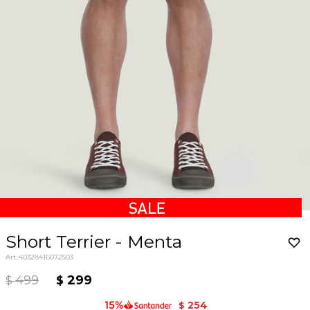
Short Terrier - Menta
40328416072503
499
299
$
$
254
$