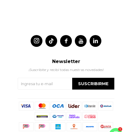




Newsletter
¡Suscribite y recibí todas nuestras novedades!
SUSCRIBIRME