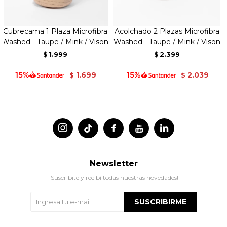
Cubrecama 1 Plaza Microfibra
Acolchado 2 Plazas Microfibra
Washed - Taupe / Mink / Vison
Washed - Taupe / Mink / Vison
1.999
2.399
$
$
1.699
2.039
$
$




Newsletter
¡Suscribite y recibí todas nuestras novedades!
SUSCRIBIRME